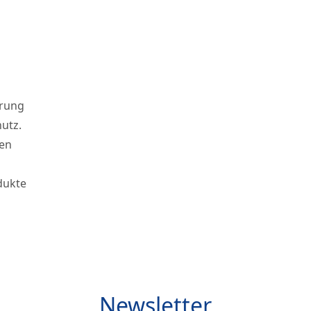
hrung
utz.
den
dukte
Newsletter