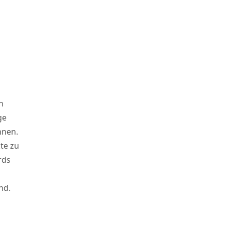
n
ge
nnen.
te zu
rds
nd.