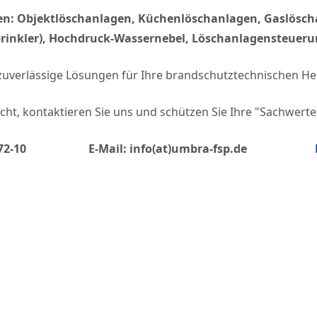
men: Objektlöschanlagen, Küchenlöschanlagen, Gaslösc
prinkler), Hochdruck-Wassernebel, Löschanlagensteuer
 zuverlässige Lösungen für Ihre brandschutztechnischen H
icht, kontaktieren Sie uns und schützen Sie Ihre "Sachwerte
 -390672-10 E-Mail: info(at)umbra-fsp.de